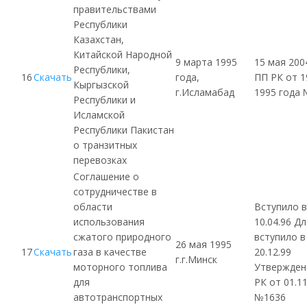
правительствами
Республики
Казахстан,
Китайской Народной
9 марта 1995
15 мая 200
Республики,
16
Скачать
года,
ПП РК от 1
Кыргызской
г.Исламабад
1995 года
Республики и
Исламской
Республики Пакистан
о транзитных
перевозках
Соглашение о
сотрудничестве в
области
Вступило в
использования
10.04.96 Д
сжатого природного
вступило в
26 мая 1995
17
Скачать
газа в качестве
20.12.99
г.г.Минск
моторного топлива
Утвержден
для
РК от 01.11
автотранспортных
№1636