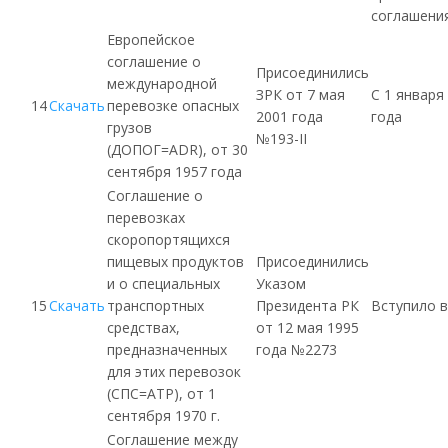
соглашени
Европейское
соглашение о
Присоединились
международной
ЗРК
от 7 мая
С 1 января
14
Скачать
перевозке опасных
2001 года
года
грузов
№193-II
(
ДОПОГ
=ADR), от 30
сентября 1957 года
Соглашение о
перевозках
скоропортящихся
пищевых продуктов
Присоединились
и о специальных
Указом
15
Скачать
транспортных
Президента РК
Вступило в
средствах,
от 12 мая 1995
предназначенных
года №2273
для этих перевозок
(
СПС
=ATP), от 1
сентября 1970 г.
Соглашение между