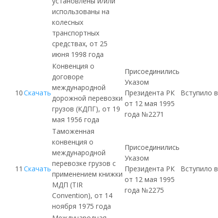
установлены и/или
использованы на
колесных
транспортных
средствах, от 25
июня 1998 года
Конвенция о
Присоединились
договоре
Указом
международной
10
Скачать
Президента РК
Вступило в
дорожной перевозки
от 12 мая 1995
грузов (
КДПГ
), от 19
года №2271
мая 1956 года
Таможенная
конвенция о
Присоединились
международной
Указом
перевозке грузов с
11
Скачать
Президента РК
Вступило в
применением книжки
от 12 мая 1995
МДП
(
TIR
года №2275
Convention), от 14
ноября 1975 года
Международная