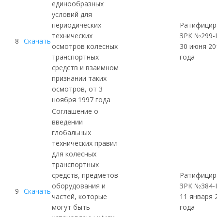
единообразных
условий для
периодических
Ратифицир
технических
ЗРК
№299-I
8
Скачать
осмотров колесных
30 июня 20
транспортных
года
средств и взаимном
признании таких
осмотров, от 3
ноября 1997 года
Соглашение о
введении
глобальных
технических правил
для колесных
транспортных
средств, предметов
Ратифицир
оборудования и
ЗРК
№384-I
9
Скачать
частей, которые
11 января 
могут быть
года