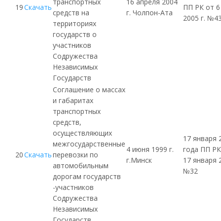
транспортных
16 апреля 2004
19
Скачать
ПП РК от 6
средств на
г. Чолпон-Ата
2005 г. №4
территориях
государств о
участников
Содружества
Независимых
Государств
Соглашение о массах
и габаритах
транспортных
средств,
осуществляющих
17 января 
межгосударственные
4 июня 1999 г.
года ПП РК
20
Скачать
перевозки по
г.Минск
17 января 2
автомобильным
№32
дорогам государств
-участников
Содружества
Независимых
Государств