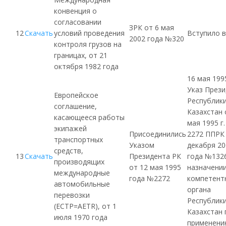
конвенция о
согласовании
ЗРК
от 6 мая
12
Скачать
условий проведения
Вступило в
2002 года №320
контроля грузов на
границах, от 21
октября 1982 года
16 мая 199
Указ През
Европейское
Республик
соглашение,
Казахстан 
касающееся работы
мая 1995 г
экипажей
Присоединились
2272
ППРК
транспортных
Указом
декабря 20
средств,
13
Скачать
Президента РК
года №132
производящих
от 12 мая 1995
назначени
международные
года №2272
компетент
автомобильные
органа
перевозки
Республик
(
ЕСТР
=AETR), от 1
Казахстан 
июля 1970 года
применени