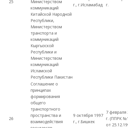
25
Министерством
г., г.Исламабад
г.
коммуникаций
Китайской Народной
Республики,
Министерством
транспорта и
коммуникаций
Кыргызской
Республики и
Министерством
коммуникаций
Исламской
Республики Пакистан
Соглашение о
принципах
формирования
общего
транспортного
7 февраля 
пространства и
9 октября 1997
26
г. (
ППРК
№1
взаимодействия
г., г.Бишкек
от 25.12.19
государств-