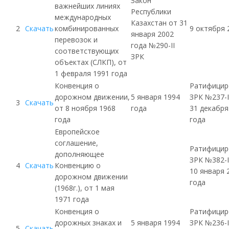
Закон
важнейших линиях
Республики
международных
Казахстан от 31
2
Скачать
комбинированных
9 октября 
января 2002
перевозок и
года №290-II
соответствующих
ЗРК
объектах (
СЛКП
), от
1 февраля 1991 года
Конвенция о
Ратифицир
дорожном движении,
5 января 1994
ЗРК
№237-I
3
Скачать
от 8 ноября 1968
года
31 декабря
года
года
Европейское
соглашение,
Ратифицир
дополняющее
ЗРК
№382-I
4
Скачать
Конвенцию о
10 января 
дорожном движении
года
(1968г.), от 1 мая
1971 года
Конвенция о
Ратифицир
дорожных знаках и
5 января 1994
ЗРК
№236-I
5
Скачать