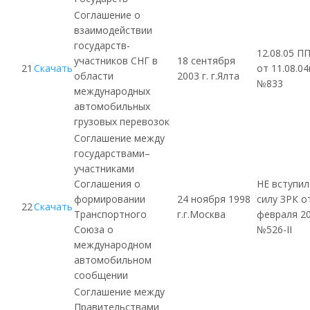
Соглашение о
взаимодействии
государств-
12.08.05 П
участников
СНГ
в
18 сентября
21
Скачать
от 11.08.04
области
2003 г. г.Ялта
№833
международных
автомобильных
грузовых перевозок
Соглашение между
государствами–
участниками
Соглашения о
НЕ вступил
формировании
24 ноября 1998
силу
ЗРК
от
22
Скачать
Транспортного
г.г.Москва
февраля 20
Союза о
№526-II
международном
автомобильном
сообщении
Соглашение между
Правительствами