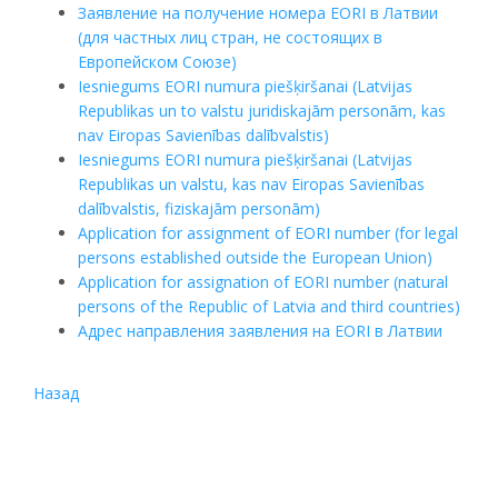
Заявление на получение номера
EORI
в Латвии
(для частных лиц стран, не состоящих в
Европейском Союзе)
Iesniegums
EORI
numura piešķiršanai (Latvijas
Republikas un to valstu juridiskajām personām, kas
nav Eiropas Savienības dalībvalstis)
Iesniegums
EORI
numura piešķiršanai (Latvijas
Republikas un valstu, kas nav Eiropas Savienības
dalībvalstis, fiziskajām personām)
Application for assignment of
EORI
number (for legal
persons established outside the European Union)
Application for assignation of
EORI
number (natural
persons of the Republic of Latvia and third countries)
Адрес направления заявления на
EORI
в Латвии
Назад