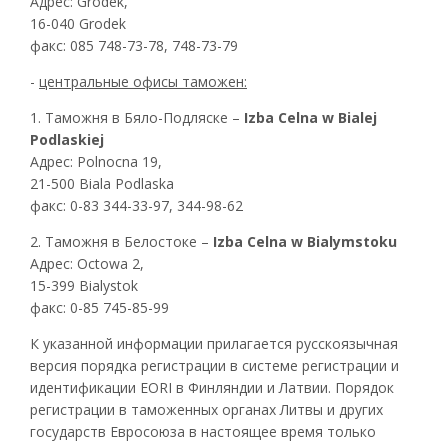
Адрес: Grodek,
16-040 Grodek
факс: 085 748-73-78, 748-73-79
-
центральные офисы таможен:
1. Таможня в Бяло-Подляске –
Izba Celna w Bialej
Podlaskiej
Адрес: Polnocna 19,
21-500 Biala Podlaska
факс: 0-83 344-33-97, 344-98-62
2. Таможня в Белостоке –
Izba Celna w Bialymstoku
Адрес: Octowa 2,
15-399 Bialystok
факс: 0-85 745-85-99
К указанной информации прилагается русскоязычная
версия порядка регистрации в системе регистрации и
идентификации
EORI
в Финляндии и Латвии. Порядок
регистрации в таможенных органах Литвы и других
государств Евросоюза в настоящее время только