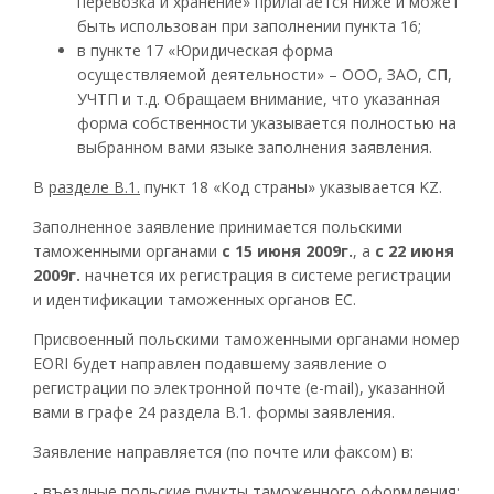
перевозка и хранение» прилагается ниже и может
быть использован при заполнении пункта 16;
в пункте 17 «Юридическая форма
осуществляемой деятельности» –
ООО
,
ЗАО
, СП,
УЧТП
и т.д. Обращаем внимание, что указанная
форма собственности указывается полностью на
выбранном вами языке заполнения заявления.
В
разделе В.1.
пункт 18 «Код страны» указывается KZ.
Заполненное заявление принимается польскими
таможенными органами
с 15 июня 2009г.
, а
с 22 июня
2009г.
начнется их регистрация в системе регистрации
и идентификации таможенных органов ЕС.
Присвоенный польскими таможенными органами номер
EORI
будет направлен подавшему заявление о
регистрации по электронной почте (e-mail), указанной
вами в графе 24 раздела В.1. формы заявления.
Заявление направляется (по почте или факсом) в:
-
въездные польские пункты таможенного оформления: