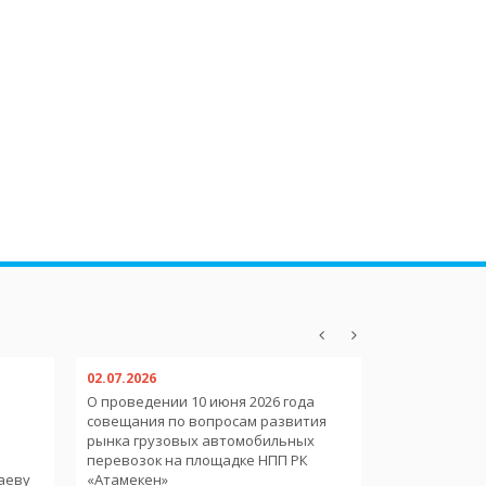
02.07.2026
02.07.2026
О проведении 10 июня 2026 года
О пребывани
совещания по вопросам развития
иностранных
рынка грузовых автомобильных
международ
и
перевозок на площадке НПП РК
аеву
«Атамекен»