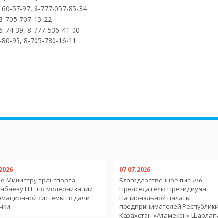
 60-57-97, 8-777-057-85-34
8-705-707-13-22
-74-39, 8-777-536-41-00
80-95, 8-705-780-16-11
.2026
07.07.2026
о Министру транспорта
Благодарственное письмо
нбаеву Н.Е. по модернизации
Председателю Президиума
рмационной системы подачи
Национальной палаты
чки
предпринимателей Республик
Казахстан «Атамекен» Шарлап