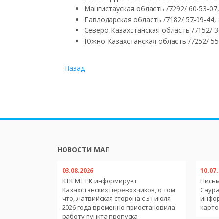
Мангистауская область /7292/ 60-53-07,
Павлодарская область /7182/ 57-09-44, 
Северо-Казахстанская область /7152/ 36
Южно-Казахстанская область /7252/ 55-
Назад
НОВОСТИ МАП
03.08.2026
10.07
обильным
КТК МТ РК информирует
Письм
тв-членов
Казахстанских перевозчиков, о том
Саура
еменного
что, Латвийская сторона с 31 июля
инфо
ории
2026 года временно приостановила
карто
работу пункта пропуска