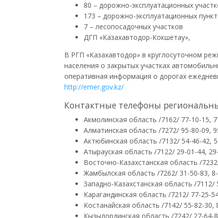
80 – дорожно-эксплуатационных участк
173 – дорожно-эксплуатационных пунк
7 – лесопосадочных участков
ДГП
«Казахавтодор-Кокшетау»,
В
РГП
«Казахавтодор» в круглосуточном реж
населения о закрытых участках автомобильны
оперативная информация о дорогах ежеднев
http://emer.gov.kz/
Контактные телефоны региональны
Акмолинская область /7162/ 77-10-15, 7
Алматинская область /7272/ 95-80-09, 9
Актюбинская область /7132/ 54-46-42, 5
Атырауская область /7122/ 29-01-44, 29-
Восточно-Казахстанская область /7232/ 
Жамбылская область /7262/ 31-50-83, 8
Западно-Казахстанская область /7112/ 5
Карагандинская область /7212/ 77-25-54
Костанайская область /7142/ 55-82-30, 
Кызылординская область /7242/ 27-64-85