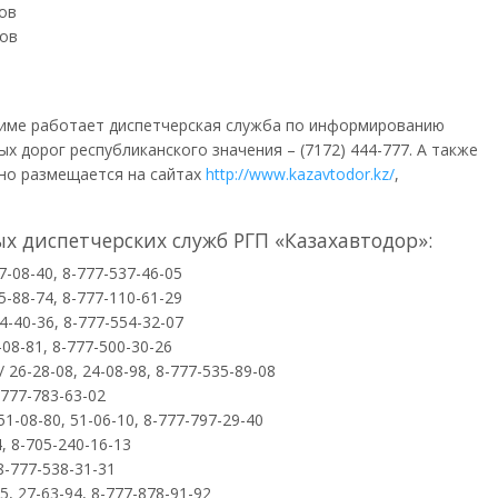
ов
тов
име работает диспетчерская служба по информированию
х дорог республиканского значения – (7172) 444-777. А также
но размещается на сайтах
http://www.kazavtodor.kz/
,
х диспетчерских служб
РГП
«Казахавтодор»:
7-08-40, 8-777-537-46-05
5-88-74, 8-777-110-61-29
4-40-36, 8-777-554-32-07
08-81, 8-777-500-30-26
26-28-08, 24-08-98, 8-777-535-89-08
-777-783-63-02
1-08-80, 51-06-10, 8-777-797-29-40
, 8-705-240-16-13
8-777-538-31-31
, 27-63-94, 8-777-878-91-92