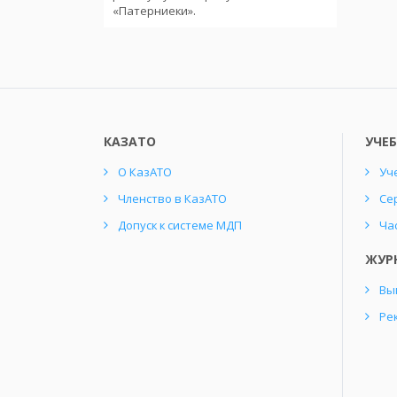
«Патерниеки».
КАЗАТО
УЧЕ
О КазАТО
Уч
Членство в КазАТО
Се
Допуск к системе МДП
Ча
ЖУР
Вы
Ре