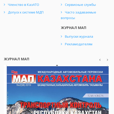
Членство в КазАТО
Сервисные службы
Допуск к системе МДП
Часто задаваемые
вопросы
ЖУРНАЛ МАП
Выпуски журнала
Рекламодателям
ЖУРНАЛ МАП