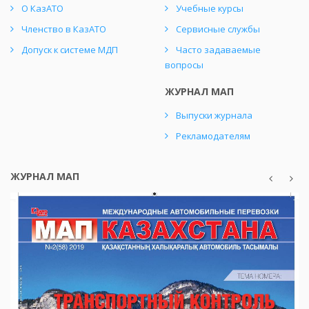
О КазАТО
Учебные курсы
Членство в КазАТО
Сервисные службы
Допуск к системе МДП
Часто задаваемые
вопросы
ЖУРНАЛ МАП
Выпуски журнала
Рекламодателям
ЖУРНАЛ МАП