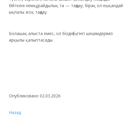
Өйткені немқұрайдылық та — таңдау, бірақ ол ешқандай
ықпалы жоқ таңдау.
Болашақ алыста емес, ол біздің бүгінгі шешімдеріміз
арқылы қалыптасады.
Опубликовано 02.03.2026
Назад