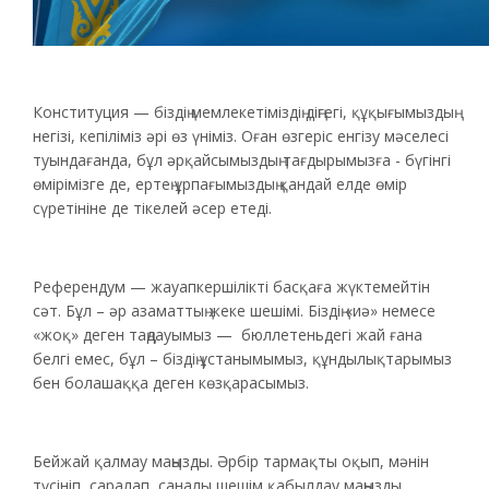
Конституция — біздің мемлекетіміздің діңгегі, құқығымыздың
негізі, кепіліміз әрі өз үніміз. Оған өзгеріс енгізу мәселесі
туындағанда, бұл әрқайсымыздың тағдырымызға - бүгінгі
өмірімізге де, ертең ұрпағымыздың қандай елде өмір
сүретініне де тікелей әсер етеді.
Референдум — жауапкершілікті басқаға жүктемейтін
сәт. Бұл – әр азаматтың жеке шешімі. Біздің «иә» немесе
«жоқ» деген таңдауымыз — бюллетеньдегі жай ғана
белгі емес, бұл – біздің ұстанымымыз, құндылықтарымыз
бен болашаққа деген көзқарасымыз.
Бейжай қалмау маңызды. Әрбір тармақты оқып, мәнін
түсініп, саралап, саналы шешім қабылдау маңызды.