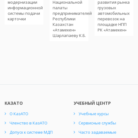
модернизации
Национальной
развития рынка
информационной
палаты
грузовых
системы подачи
предпринимателей
автомобильных
карточки
Республики
перевозок на
Казахстан
площадке НПП
«Атамекен»
РК «Атамекен»
Шарлапаеву К.Б.
КАЗАТО
УЧЕБНЫЙ ЦЕНТР
О КазАТО
Учебные курсы
Членство в КазАТО
Сервисные службы
Допуск к системе МДП
Часто задаваемые