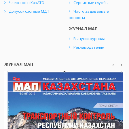
Членство в КазАТО
Сервисные службы
Допуск к системе МДП
Часто задаваемые
вопросы
ЖУРНАЛ МАП
Выпуски журнала
Рекламодателям
ЖУРНАЛ МАП